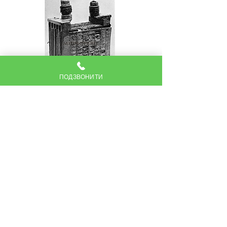
ПОДЗВОНИТИ
приклад акумуляторної пластини з
напівоплившою активною масою
Причини осипання активної маси:
перезаряд від генератора
розряджання надвисокими струмами (
несправність стартеру)
процес натурального зношення пластин
внаслідок інтенсивної експлуатації
(наприклад на автомобілях таксі)
слід сказати, що жоден виробник
акумуляторних батарей не признає