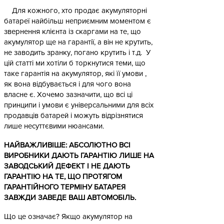
Для кожного, хто продає акумуляторні
батареї найбільш неприємним моментом є
звернення клієнта із скаргами на те, що
акумулятор ще на гарантії, а він не крутить,
не заводить зранку, погано крутить і т.д. У
цій статті ми хотіли б торкнутися теми, що
таке гарантія на акумулятор, які її умови ,
як вона відбувається і для чого вона
власне є. Хочемо зазначити, що всі ці
принципи і умови є універсальними для всіх
продавців батарей і можуть відрізнятися
лише несуттєвими нюансами.
НАЙВАЖЛИВІШЕ: АБСОЛЮТНО ВСІ
ВИРОБНИКИ ДАЮТЬ ГАРАНТІЮ ЛИШЕ НА
ЗАВОДСЬКИЙ ДЕФЕКТ І НЕ ДАЮТЬ
ГАРАНТІЮ НА ТЕ, ЩО ПРОТЯГОМ
ГАРАНТІЙНОГО ТЕРМІНУ БАТАРЕЯ
ЗАВЖДИ ЗАВЕДЕ ВАШ АВТОМОБІЛЬ.
Що це означає? Якщо акумулятор на