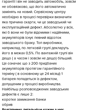
гарантії і він не заводить автомобіль, зовсім
не обовязково, що його автоматично
замінять на новий. Сервісному центру
необхідно в процесі перевірки визначити
яка причина скарги, чи це заводський чи
експлуатаційний дефект. Абсолютно у всіх,
які б вони не були відомими і надійними,
акумуляторів існує певний відсоток
заводського браку. Топ виробники,
наприклад, по легковій групі декларуть
його в межах 0,5%. По вантажній групі він
дещо ( а часом і зовсім не дещо) більший.
Це означає що з 200 придбаних
акумуляторів протягом гарантійного
терміну ( в основному це 24 місяці) 1
батарея попадеться із дефектом,
допущеним у процесі виробництва.
Найбільш розповсюджених заводських
дефектів є лише 2:
коротке замикання банки
обрив
Розглянемо детальніше кожен з них: