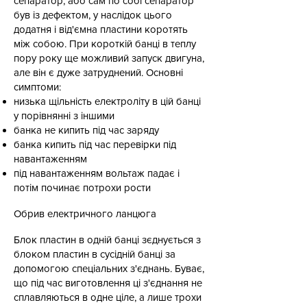
сепаратор, або сам по собі сепаратор
був із дефектом, у наслідок цього
додатня і від'ємна пластини коротять
між собою. При короткій банці в теплу
пору року ще можливий запуск двигуна,
але він є дуже затруднений. Основні
симптоми:
низька щільність електроліту в цій банці
у порівнянні з іншими
банка не кипить під час заряду
банка кипить під час перевірки під
навантаженням
під навантаженням вольтаж падає і
потім починає потрохи рости
Обрив електричного ланцюга
Блок пластин в одній банці зєднується з
блоком пластин в сусідній банці за
допомогою спеціальних з'єднань. Буває,
що під час виготовлення ці з'єднання не
сплавляються в одне ціле, а лише трохи