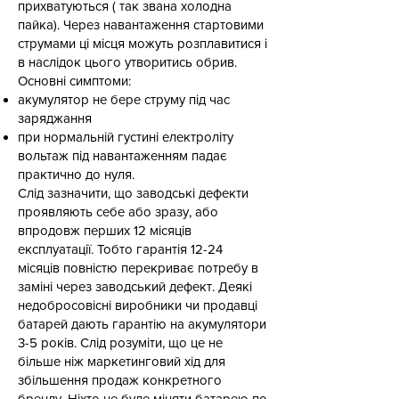
прихватуються ( так звана холодна
пайка). Через навантаження стартовими
струмами ці місця можуть розплавитися і
в наслідок цього утворитись обрив.
Основні симптоми:
акумулятор не бере струму під час
заряджання
при нормальній густині електроліту
вольтаж під навантаженням падає
практично до нуля.
Слід зазначити, що заводські дефекти
проявляють себе або зразу, або
впродовж перших 12 місяців
експлуатації. Тобто гарантія 12-24
місяців повністю перекриває потребу в
заміні через заводський дефект. Деякі
недобросовісні виробники чи продавці
батарей дають гарантію на акумулятори
3-5 років. Слід розуміти, що це не
більше ніж маркетинговий хід для
збільшення продаж конкретного
бренду. Ніхто не буде міняти батарею по