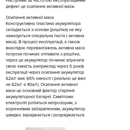
Наступний за частотою експлуатаційний
дефект це осипання активної маси.
Осипання активної маси
Конструктивно пластина акумулятора
складається з основи (решітки) на яку
намазується спеціальна паста ( активна
маса). В процесі експлуатації, а також
внаслідок перевантажень активна маса
потрохи починає опливати з решітки,
через це акумулятор починає втрачати
свою ємність (наприклад через 5 років
екслуатації через осипання акумулятор
62а/г має 65% ємності і реально це вже
не 62а/г а 40а/г). Осипання активної
маси це основний фактор старіння
акумуляторної батареї. Симптоми:
електроліт робиться непрозорим, з
коричневим забарвленням, акумулятор
швидко заряджається і розряджається.