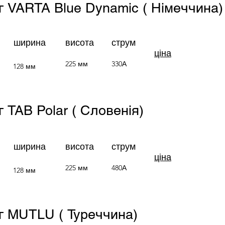
/г VARTA Blue Dynamic (
Німеччина
)
ширина
висота
струм
ціна
225 мм
330А
128 мм
г TAB Polar ( Словенія)
ширина
висота
струм
ціна
225 мм
480А
128 мм
/г MUTLU ( Туреччина)