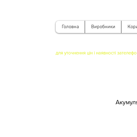
Головна
Виробники
Кор
для уточнення цін і наявності зателеф
Акумуля