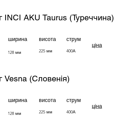
/г INCI AKU Taurus (Туреччина)
ширина
висота
струм
ціна
225 мм
400А
128 мм
/г Vesna (Словенія)
ширина
висота
струм
ціна
225 мм
400А
128 мм