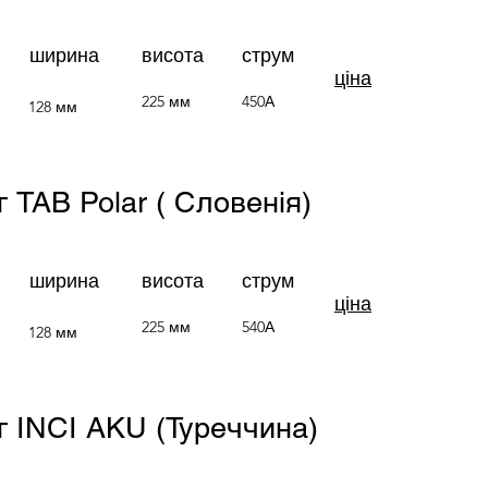
ширина
висота
струм
ціна
225 мм
450А
128 мм
г TAB Polar ( Словенія)
ширина
висота
струм
ціна
225 мм
540А
128 мм
/г INCI AKU (Туреччина)