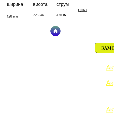
ширина
висота
струм
ціна
225 мм
4300А
128 мм
ЗАМ
. Зелена 105 а
Ак
Ак
Ак