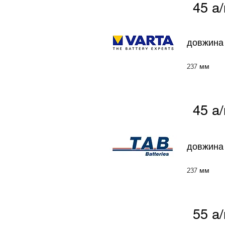
45 а
довжина
237 мм
45 а/
довжина
237 мм
55 а