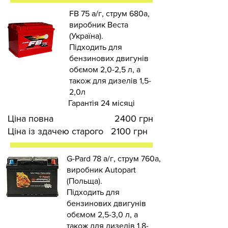
FB 75 а/г, струм 680а,
виробник Веста
(Україна).
Підходить для
бензинових двигунів
обємом 2,0-2,5 л, а
також для дизелів 1,5-
2,0л
Гарантія 24 місяці
Ціна повна 2400 грн
Ціна із здачею старого 2100 грн
G-Pard 78 а/г, струм 760а,
виробник Autopart
(Польща).
Підходить для
бензинових двигунів
обємом 2,5-3,0 л, а
також для дизелів 1,8-