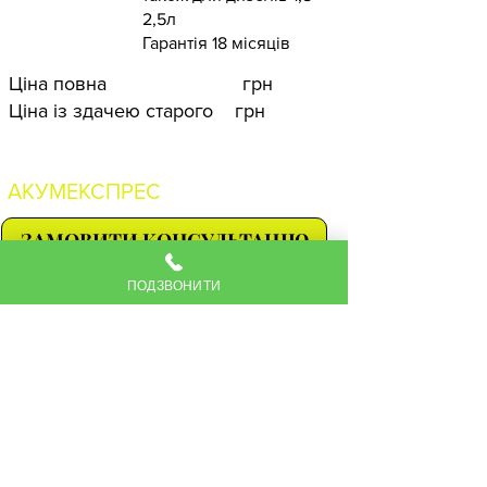
2,5л
Гарантія 18 місяців
Ціна повна грн
Ціна із здачею старого грн
на головну
АКУМЕКСПРЕС
ЗАМОВИТИ КОНСУЛЬТАЦІЮ
ПОДЗВОНИТИ
Акумулятори Varta
Акумулятори Exide
Акумулятори Fiamm
Акумулятори Веста
Контакти
Україна, м. Львів вул. Зелена 105 а