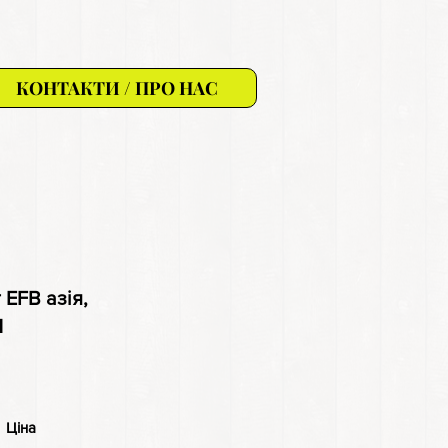
КОНТАКТИ / ПРО НАС
г EFB азія,
M
на