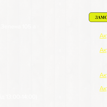
ЗАМ
. Зелена 105 а
Ак
Ак
Ак
:
Ак
д 13:00-14:00)