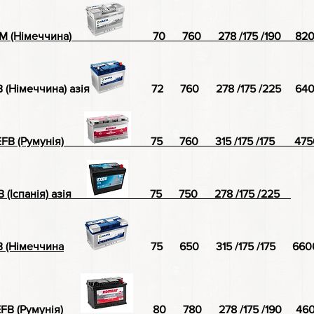
M (Німеччина)
70 760 278 /175 /190 8200
B (Німеччина) азія
72 760 278 /175 /225 6400
FB (Румунія)
75 760 315 /175 /175 4750
 (Іспанія) азія
75 750 278 /175 /225
B (Німеччина
75 650 315 /175 /175 6600
FB (Румунія)
80 780 278 /175 /190 4600