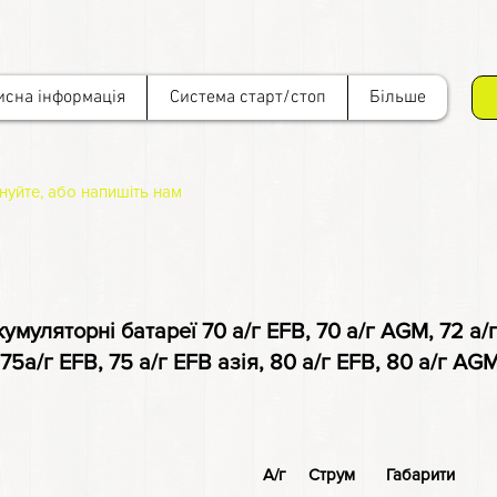
исна інформація
Cистема старт/стоп
Більше
онуйте, або напишіть нам
кумуляторні батареї 70 а/г EFB, 70 а/г AGM, 72 а/
75а/г EFB, 75 а/г EFB азія, 80 а/г EFB, 80 а/г AG
г Струм Габарити Ці