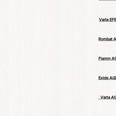
Varta EF
Rombat A
Fiamm AG
Exide AGM
Varta A