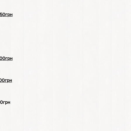
грн
00гр
н
00грн
грн