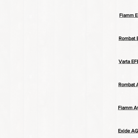
Fiamm E
Romba
Varta EF
Rombat 
Fiamm AG
Exide AG