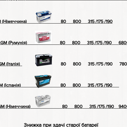
B (Німеччина)
80 800 315 /175 /190
GM (Румунія)
80 800 315 /175 /190 6800
M (Італія)
80 800 315 /175 /190 7800
 (Іспанія)
80
80
0 315
/175 /190
GM (Німеччина)
80 800 315 /175 /190 9400
Знижка при здачі старої батареї