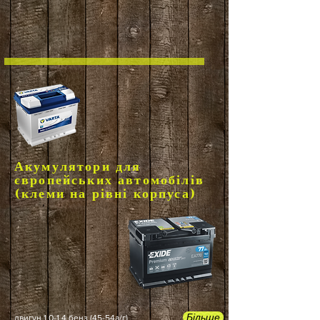
Акумулятори для
європейських автомобілів
(клеми на рівні корпуса)
Більше
двигун 1,0-1,4 бенз (45-54а/г)