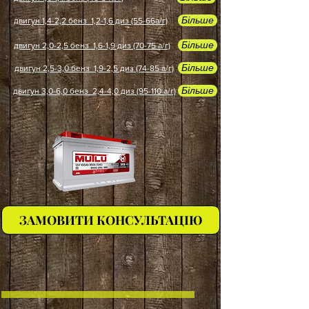
Більше
двигун 1,4-2,2 бенз 1,2-1,6 диз (55-66а/г)
Більше
двигун 2,0-2,5 бенз 1,6-1,9 диз (70-75 а/г)
Більше
двигун 2,5-3,0 бенз 1,9-2,5 диз (74-85 а/г)
Більше
двигун 3,0-6,0 бенз 2,4-4,0 диз (95-110 а/г)
ЗАМОВИТИ КОНСУЛЬТАЦІЮ