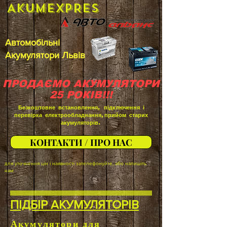
AkumEXPRES
Автомобільні
Акумулятори Львів
ПРОДАЄМО АКУМУЛЯТОРИ
25 РОКІВ!!!
Безкоштовне встановлення, підключення і
перевірка електрообладнання,прийом старих
акумуляторів.
КОНТАКТИ / ПРО НАС
для уточнення цін і наявності зателефонуйте, або напишіть
нам
ПІДБІР АКУМУЛЯТОРІВ
Акумулятори для