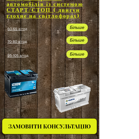
автомобілів із системою
СТАРТ/СТОП ( двигун
глохне на світлофорах)
Більше
60-65 а/год
Більше
70-80 а/год
Більше
95-105 а/год
ЗАМОВИТИ КОНСУЛЬТАЦІЮ