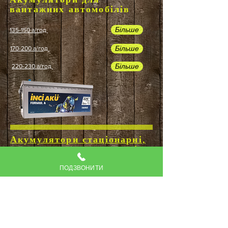
Акумулятори для
вантажних автомобілів
Більше
135-150 а/год
Більше
170-200 а/год
Більше
220-230 а/год
Акумулятори стаціонарні,
для електротранспорту і
безперебійного живлення
ПОДЗВОНИТИ