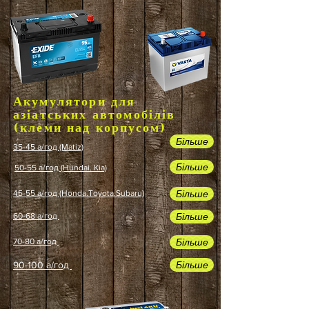
Акумулятори для
азіатських автомобілів
(клеми над корпусом)
Більше
35-45 а/год (Matiz)
Більше
50-55 а/год (Hundai. Kia)
Більше
45-55 а/год (Honda.Toyota.Subaru)
Більше
60-68 а/год
Більше
70-80 а/год
Більше
90-100 а/год